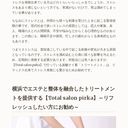
トレスを発散出来ている方はどのくらいいらっしゃるでしょうか。ストレ
スをあまり感じないという方でも、実感がないだけで、実は溜めてしまっ
ている事があります。
ちなみにストレスとは、外部から様々な刺激を受けたときに起こる緊張状
態の事です。現代社会で多いストレスの原因としては、恋人や家族、友
人、職場の人との人間関係、不安や悩みなどからくる心理的なものがあり
ます。この他にも、睡眠不足や病気、忙しさの疲れからくる身体的なもの
もあります。
つまりストレスは、普段過ごしている中で起こる刺激や変化が大きな原因
となっているのです。ストレスを溜め込むと心身に様々な影響を与えるた
め、定期的に発散する必要があります。対処法には色々ありますが、
【Total salon pirka】で行っている炭酸ケイ素「
トリートメント
」は、リ
ラックス出来てストレス発散にも繋がるため
お勧め
です。
横浜でエステと整体を融合したトリートメン
トを提供する【Total salon pirka】～リフ
レッシュしたい方にお勧め～