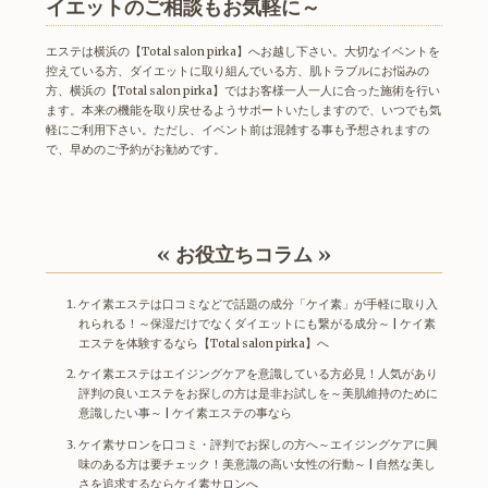
イエットのご相談もお気軽に～
エステは横浜の【Total salon pirka】へお越し下さい。大切なイベントを
控えている方、
ダイエット
に取り組んでいる方、肌トラブルにお悩みの
方、横浜の【Total salon pirka】ではお客様一人一人に合った施術を行い
ます。本来の機能を取り戻せるようサポートいたしますので、いつでも気
軽にご利用下さい。ただし、イベント前は混雑する事も予想されますの
で、早めのご予約がお勧めです。
« お役立ちコラム »
ケイ素エステは口コミなどで話題の成分「ケイ素」が手軽に取り入
れられる！～保湿だけでなくダイエットにも繋がる成分～ | ケイ素
エステを体験するなら【Total salon pirka】へ
ケイ素エステはエイジングケアを意識している方必見！人気があり
評判の良いエステをお探しの方は是非お試しを～美肌維持のために
意識したい事～ | ケイ素エステの事なら
ケイ素サロンを口コミ・評判でお探しの方へ～エイジングケアに興
味のある方は要チェック！美意識の高い女性の行動～ | 自然な美し
さを追求するならケイ素サロンへ