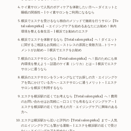
ケイ素サロンで人気のボディケアを体験したい方へ～ダイエットと
睡眠の関係性～ | ケイ素サロンをご利用になるなら
横浜でエステを受けるなら独自のメソッドで施術を行うサロン【To
tal salon pirka】～エイジングケアを始めるあなたにお勧め！体内
環境を整える食生活～ | 横浜でお勧めのエステ
横浜でエステを体験するなら【Total salon pirka】へ！ダイエット
に関するご相談もお気軽に～ストレスの原因と発散方法…トリート
メントがお勧め～ | 横浜でエステをお勧め
横浜のエステサロンなら【Total salon pirka】へ！肌のためにも体
内環境を整えよう～話題のケイ素（シリカ）とは～ | 横浜でエステ
サロンに通うなら
横浜のエステサロンをランキングなどでお探しの方・エイジングケ
アを気にかけている方へ～エステサロンに通うメリット～ | エステ
サロンを横浜で利用するなら
エステを横浜駅の近くでお考えなら【Total salon pirka】へ！費用
のお問い合わせはお気軽に～口コミでも有名なエイジングケア～ |
エステを横浜駅の近くでお考えの方・エイジングケアに興味のある
方へ
エステは横浜駅から近いと評判の【Total salon pirka】まで～人気
のエイジングケアにも繋がる運動～ | エステを横浜駅の近くで受け
たい・エイジングケアを始めたい方へ