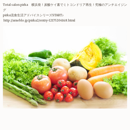
Total salon pirka 横浜発！炭酸ケイ素でミトコンドリア再生！究極のアンチエイジン
グ
pirka流食生活アドバイスシリーズSTART♪
http://ameblo.jp/pirka2/entry-12175206148.html