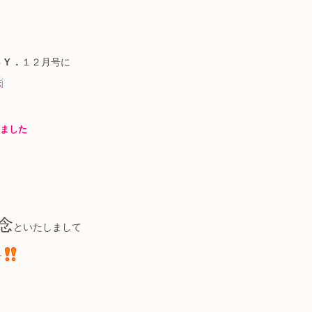
ＳＹ．
１２月号に
ました
念
といたしまして
す