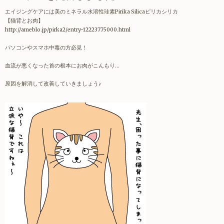
エイジングケアには美のミネラル水溶性珪素Pirika Silicaピリカシリカ
【猫背とお肉】
http://ameblo.jp/pirka2/entry-12223775000.html
パソコンやスマホ中毒の方必見！
血流が悪くなった首の根本にお肉がこんもり…
原因を解消して改善していきましょう♪