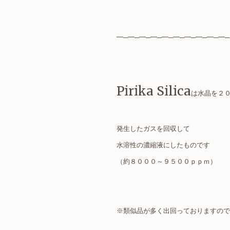
━─━─━─━─━─━─━─━─━─━─
Pirika Silica
は水晶を２
発生したガスを回収して
水溶性の濃縮液にしたものです
（約８０００～９５００ｐｐｍ）
※類似品が多く出回っておりますので