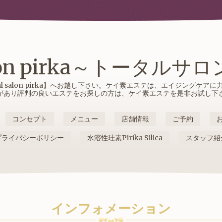
salon pirka～トータル
l salon pirka】へお越し下さい。ケイ素エステは、エイジングケ
があり評判の良いエステをお探しの方は、ケイ素エステを是非お試し下
コンセプト
メニュー
店舗情報
ご予約
プライバシーポリシー
水溶性珪素Pirika Silica
スタッフ紹
インフォメーション